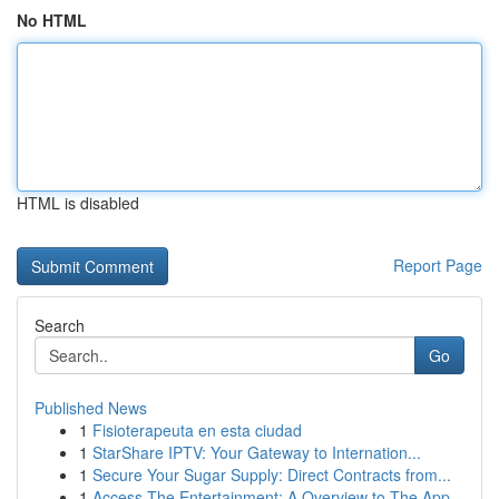
No HTML
HTML is disabled
Report Page
Search
Go
Published News
1
Fisioterapeuta en esta ciudad
1
StarShare IPTV: Your Gateway to Internation...
1
Secure Your Sugar Supply: Direct Contracts from...
1
Access The Entertainment: A Overview to The App...