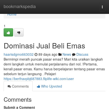
Home
bookmarkspedia
Togg
navi
Home
1
Dominasi Jual Beli Emas
haarisdgmo663032
89 days ago
News
Discuss
Bermimpi meraih puncak pasar emas? Mari kita uraikan langkah
demi langkah untuk memulai perjalanamu dari nol. !Pertama,
kenali pasar emas. Kamu harus berpelajaran tentang pasar emas
sebelum terjun langsung . Pelajari
https://berthavpbj687883.fliplife-wiki.com/user
Comments
Who Upvoted
Comments
Submit a Comment