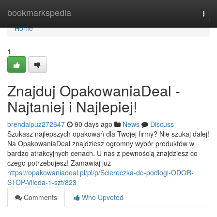
Home
bookmarkspedia
Togg
navi
Home
1
Znajduj OpakowaniaDeal -
Najtaniej i Najlepiej!
brendalpuz272647
90 days ago
News
Discuss
Szukasz najlepszych opakowań dla Twojej firmy? Nie szukaj dalej!
Na OpakowaniaDeal znajdziesz ogromny wybór produktów w
bardzo atrakcyjnych cenach. U nas z pewnością znajdziesz co
czego potrzebujesz! Zamawiaj już
https://opakowaniadeal.pl/pl/p/Sciereczka-do-podlogi-ODOR-
STOP-Vileda-1-szt/823
Comments
Who Upvoted