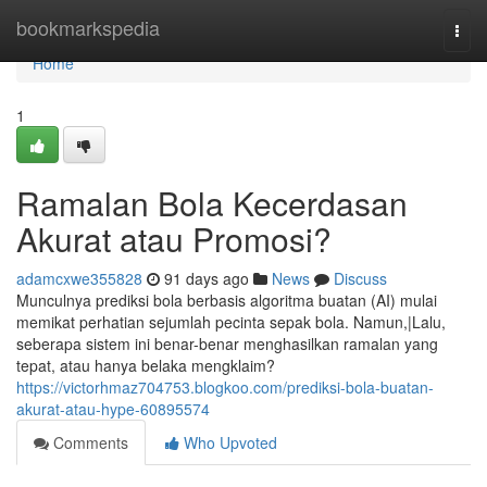
Home
bookmarkspedia
Togg
navi
Home
1
Ramalan Bola Kecerdasan
Akurat atau Promosi?
adamcxwe355828
91 days ago
News
Discuss
Munculnya prediksi bola berbasis algoritma buatan (AI) mulai
memikat perhatian sejumlah pecinta sepak bola. Namun,|Lalu,
seberapa sistem ini benar-benar menghasilkan ramalan yang
tepat, atau hanya belaka mengklaim?
https://victorhmaz704753.blogkoo.com/prediksi-bola-buatan-
akurat-atau-hype-60895574
Comments
Who Upvoted