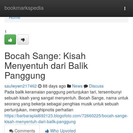
Home
bookmarkspedia
Togg
navi
Home
1
Bocah Sange: Kisah
Menyentuh dari Balik
Panggung
saulwywn217462
88 days ago
News
Discuss
Pada balik keramaian panggung pertunjukan tari, tersembunyi
sebuah kisah yang sangat menyentuh. Bocah Sange, nama untuk
seorang yang bekerja sebagai penghias musik untuk sebuah
pertunjukan, menghipnotis perhatian
https://barbaraplal692123.blogofoto.com/72660225/bocah-sange-
kisah-menyentuh-dari-balik-panggung
Comments
Who Upvoted