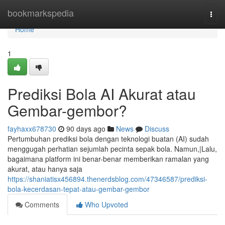
Home
bookmarkspedia
Togg
navi
Home
1
Prediksi Bola AI Akurat atau
Gembar-gembor?
fayhaxx678730
90 days ago
News
Discuss
Pertumbuhan prediksi bola dengan teknologi buatan (AI) sudah
menggugah perhatian sejumlah pecinta sepak bola. Namun,|Lalu,
bagaimana platform ini benar-benar memberikan ramalan yang
akurat, atau hanya saja
https://shaniatisx456894.thenerdsblog.com/47346587/prediksi-
bola-kecerdasan-tepat-atau-gembar-gembor
Comments
Who Upvoted