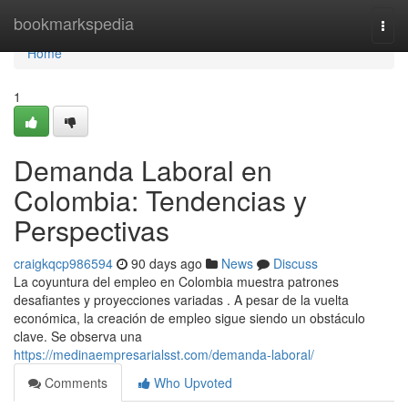
Home
bookmarkspedia
Togg
navi
Home
1
Demanda Laboral en
Colombia: Tendencias y
Perspectivas
craigkqcp986594
90 days ago
News
Discuss
La coyuntura del empleo en Colombia muestra patrones
desafiantes y proyecciones variadas . A pesar de la vuelta
económica, la creación de empleo sigue siendo un obstáculo
clave. Se observa una
https://medinaempresarialsst.com/demanda-laboral/
Comments
Who Upvoted