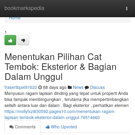
Home
bookmarkspedia
Togg
navi
Home
1
Menentukan Pilihan Cat
Tembok: Eksterior & Bagian
Dalam Unggul
frasertbpi491622
88 days ago
News
Discuss
Menyusun ragam lapisan dinding yang tepat untuk properti Anda
bisa tampak membingungkan , terutama jika mempertimbangkan
selisih antara luar dan dalam . Bagi eksterior , perhatikan elemen
https://mollyfxzi830592.pages10.com/menentukan-ragam-
lapisan-tembok-eksterior-dalam-unggul-76514660
Comments
Who Upvoted