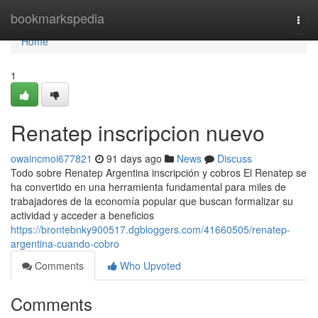
Home
bookmarkspedia
Togg
navi
Home
1
Renatep inscripcion nuevo
owaincmoi677821
91 days ago
News
Discuss
Todo sobre Renatep Argentina inscripción y cobros El Renatep se
ha convertido en una herramienta fundamental para miles de
trabajadores de la economía popular que buscan formalizar su
actividad y acceder a beneficios
https://brontebnky900517.dgbloggers.com/41660505/renatep-
argentina-cuando-cobro
Comments
Who Upvoted
Comments