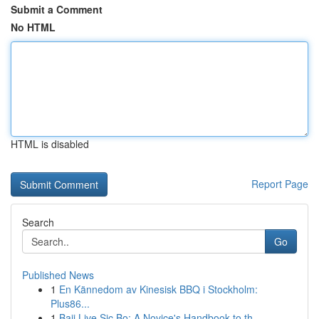
Submit a Comment
No HTML
HTML is disabled
Report Page
Search
Go
Published News
1
En Kännedom av Kinesisk BBQ i Stockholm:
Plus86...
1
Baji Live Sic Bo: A Novice's Handbook to th...