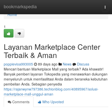
Home
bookmarkspedia
Togg
navi
Home
1
Layanan Marketplace Center
Terbaik & Aman
poppievioa993005
89 days ago
News
Discuss
Mencari bantuan Marketplace Mall yang terbaik? Ada khawatir!
Banyak pemberi layanan Tokopedia yang menawarkan dukungan
menyeluruh untuk memfasilitasi Anda dalam beraneka kebutuhan
pembelian Anda. Sebagian penyedia
https://rajanwynw797386.techionblog.com/40895967/solusi-
marketplace-mall-unggul-aman
Comments
Who Upvoted