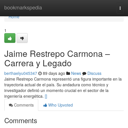
Home
bookmarkspedia
Togg
navi
Home
1
Jaime Restrepo Carmona –
Carrera y Legado
berthaelyu045347
89 days ago
News
Discuss
Jaime Restrepo Carmona representó una figura importante en la
trayectoria actual de el país. Su andadura como técnico y
investigador definió un momento crucial en el sector de la
ingeniería energética.
[]
Comments
Who Upvoted
Comments