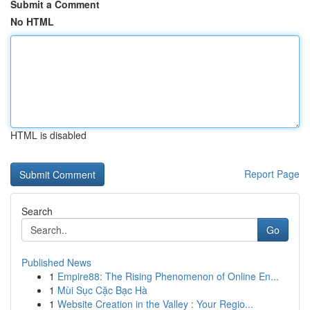
Submit a Comment
No HTML
HTML is disabled
Report Page
Search
Go
Published News
1
Empire88: The Rising Phenomenon of Online En...
1
Mùi Sục Cặc Bạc Hà
1
Website Creation in the Valley : Your Regio...