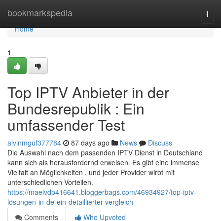
Home
bookmarkspedia
Togg
navi
Home
1
Top IPTV Anbieter in der
Bundesrepublik : Ein
umfassender Test
alvinmguf377784
87 days ago
News
Discuss
Die Auswahl nach dem passenden IPTV Dienst in Deutschland
kann sich als herausfordernd erweisen. Es gibt eine immense
Vielfalt an Möglichkeiten , und jeder Provider wirbt mit
unterschiedlichen Vorteilen.
https://maelvdp416641.bloggerbags.com/46934927/top-iptv-
lösungen-in-de-ein-detaillierter-vergleich
Comments
Who Upvoted