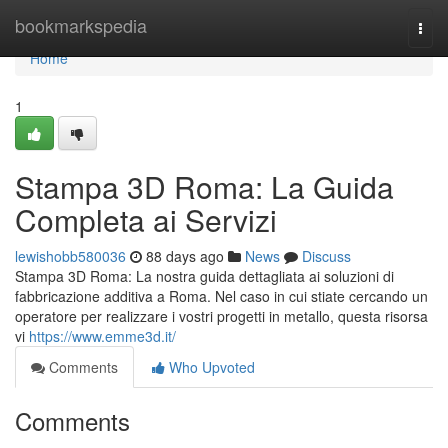
Home
bookmarkspedia
Togg
navi
Home
1
Stampa 3D Roma: La Guida
Completa ai Servizi
lewishobb580036
88 days ago
News
Discuss
Stampa 3D Roma: La nostra guida dettagliata ai soluzioni di
fabbricazione additiva a Roma. Nel caso in cui stiate cercando un
operatore per realizzare i vostri progetti in metallo, questa risorsa
vi
https://www.emme3d.it/
Comments
Who Upvoted
Comments