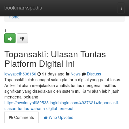
Home
bookmarkspedia
Togg
navi
Home
1
Topansakti: Ulasan Tuntas
Platform Digital Ini
lewyspefh508150
91 days ago
News
Discuss
Topansakti telah sebagai salah platform digital yang patut fokus.
Artikel ini akan menjelaskan analisis tuntas mengenai fasilitas
signifikan yang disediakan oleh sistem ini. Kami akan lebih jauh
mengenai peluang
https://owainuyoi682538.loginblogin.com/49376214/topansakti-
ulasan-tuntas-wahana-digital-tersebut
Comments
Who Upvoted