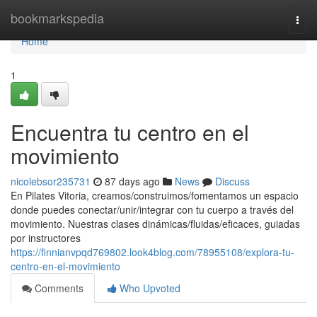
Home
bookmarkspedia
Togg
navi
Home
1
Encuentra tu centro en el
movimiento
nicolebsor235731
87 days ago
News
Discuss
En Pilates Vitoria, creamos/construimos/fomentamos un espacio
donde puedes conectar/unir/integrar con tu cuerpo a través del
movimiento. Nuestras clases dinámicas/fluidas/eficaces, guiadas
por instructores
https://finnianvpqd769802.look4blog.com/78955108/explora-tu-
centro-en-el-movimiento
Comments
Who Upvoted