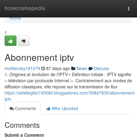
Home
bookmarkspedia
Togg
navi
Home
1
Abonnement iptv
mattiencky181579
87 days ago
News
Discuss
1. Origines et évolution de l’IPTV • Définition initiale : IPTV signifie
« télévision par protocole Internet ». Contrairement aux modes de
diffusion classiques, elle repose sur la transmission de flux
https://estellegtkx745566.bloggadores.com/39847505/abonnement-
iptv
Comments
Who Upvoted
Comments
Submit a Comment