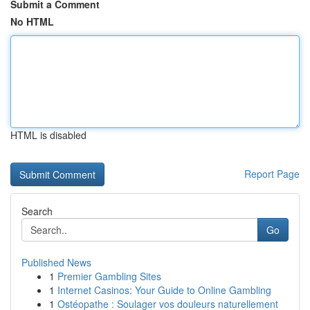
Submit a Comment
No HTML
HTML is disabled
Report Page
Search
Go
Published News
1
Premier Gambling Sites
1
Internet Casinos: Your Guide to Online Gambling
1
Ostéopathe : Soulager vos douleurs naturellement