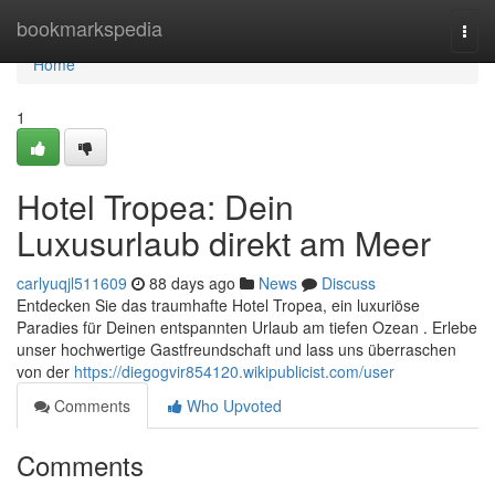
Home
bookmarkspedia
Togg
navi
Home
1
Hotel Tropea: Dein
Luxusurlaub direkt am Meer
carlyuqjl511609
88 days ago
News
Discuss
Entdecken Sie das traumhafte Hotel Tropea, ein luxuriöse
Paradies für Deinen entspannten Urlaub am tiefen Ozean . Erlebe
unser hochwertige Gastfreundschaft und lass uns überraschen
von der
https://diegogvir854120.wikipublicist.com/user
Comments
Who Upvoted
Comments