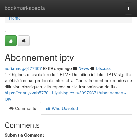
Home
bookmarkspedia
Togg
navi
Home
1
Abonnement iptv
adrianaqgzj677807
89 days ago
News
Discuss
1. Origines et évolution de l’IPTV • Définition initiale : IPTV signifie
« télévision par protocole Internet ». Contrairement aux modes de
diffusion classiques, elle repose sur la transmission de flux
https://pennyzvnb577011.iyublog.com/39972671/abonnement-
iptv
Comments
Who Upvoted
Comments
Submit a Comment