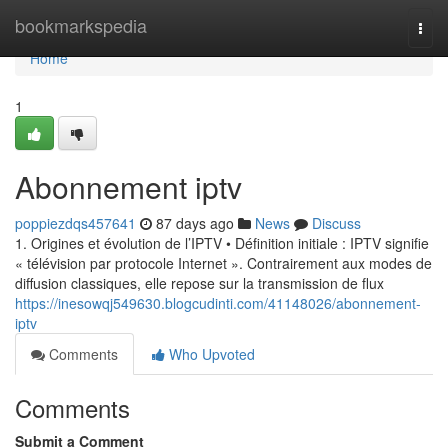
Home
bookmarkspedia
Togg
navi
Home
1
Abonnement iptv
poppiezdqs457641
87 days ago
News
Discuss
1. Origines et évolution de l’IPTV • Définition initiale : IPTV signifie
« télévision par protocole Internet ». Contrairement aux modes de
diffusion classiques, elle repose sur la transmission de flux
https://inesowqj549630.blogcudinti.com/41148026/abonnement-
iptv
Comments
Who Upvoted
Comments
Submit a Comment