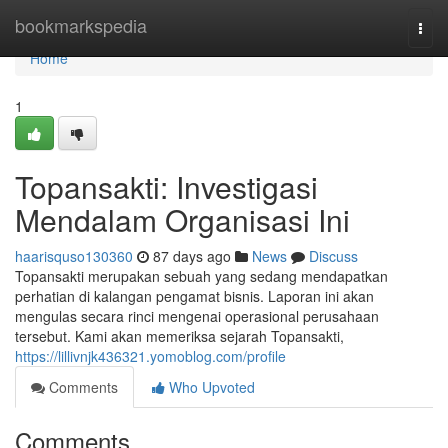
Home
bookmarkspedia
Togg
navi
Home
1
Topansakti: Investigasi
Mendalam Organisasi Ini
haarisquso130360
87 days ago
News
Discuss
Topansakti merupakan sebuah yang sedang mendapatkan
perhatian di kalangan pengamat bisnis. Laporan ini akan
mengulas secara rinci mengenai operasional perusahaan
tersebut. Kami akan memeriksa sejarah Topansakti,
https://lillivnjk436321.yomoblog.com/profile
Comments
Who Upvoted
Comments