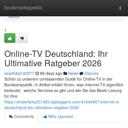
Home
bookmarkspedia
Togg
navi
Home
1
Online-TV Deutschland: Ihr
Ultimative Ratgeber 2026
saadhjkq142877
88 days ago
News
Discuss
Schön zu unserem umfassenden Guide für Online-TV in der
Bundesrepublik. In Artikel erklärt Ihnen, was Internet-TV eigentlich
bedeutet , welche Services es gibt und wie Sie das Beste Lösung
für Ihre
https://amberfphy237483.dgbloggers.com/41646987/internet-tv-
deutschland-ein-ultimative-ratgeber-2026
Comments
Who Upvoted