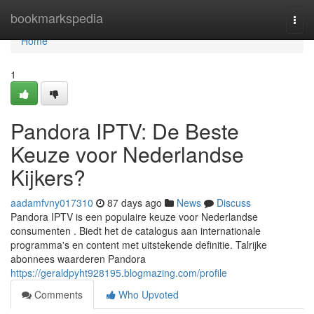
Home
bookmarkspedia
Togg
navi
Home
1
Pandora IPTV: De Beste
Keuze voor Nederlandse
Kijkers?
aadamfvny017310
87 days ago
News
Discuss
Pandora IPTV is een populaire keuze voor Nederlandse
consumenten . Biedt het de catalogus aan internationale
programma's en content met uitstekende definitie. Talrijke
abonnees waarderen Pandora
https://geraldpyht928195.blogmazing.com/profile
Comments
Who Upvoted