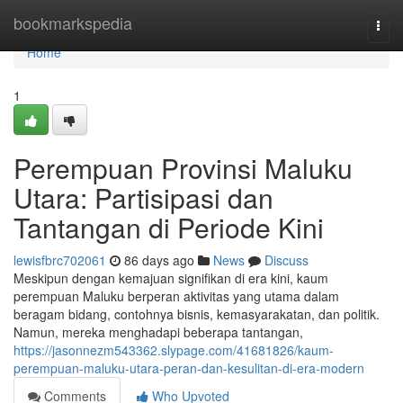
Home
bookmarkspedia
Togg
navi
Home
1
Perempuan Provinsi Maluku
Utara: Partisipasi dan
Tantangan di Periode Kini
lewisfbrc702061
86 days ago
News
Discuss
Meskipun dengan kemajuan signifikan di era kini, kaum
perempuan Maluku berperan aktivitas yang utama dalam
beragam bidang, contohnya bisnis, kemasyarakatan, dan politik.
Namun, mereka menghadapi beberapa tantangan,
https://jasonnezm543362.slypage.com/41681826/kaum-
perempuan-maluku-utara-peran-dan-kesulitan-di-era-modern
Comments
Who Upvoted