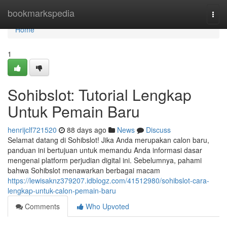
Home
bookmarkspedia
Togg
navi
Home
1
Sohibslot: Tutorial Lengkap
Untuk Pemain Baru
henrijclf721520
88 days ago
News
Discuss
Selamat datang di Sohibslot! Jika Anda merupakan calon baru,
panduan ini bertujuan untuk memandu Anda informasi dasar
mengenai platform perjudian digital ini. Sebelumnya, pahami
bahwa Sohibslot menawarkan berbagai macam
https://lewisaknz379207.idblogz.com/41512980/sohibslot-cara-
lengkap-untuk-calon-pemain-baru
Comments
Who Upvoted