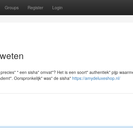
Groups
Register
Login
 weten
precies" " een sisha" omvat"? Het is een soort" authentiek" pijp waar
ademt". Oorspronkelijk" was" de sisha"
https://amydeluxeshop.nl/