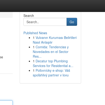
Search
Go
Published News
1
Vulvanın Kuruması Belirtileri
Nasıl Anlaşılır
1
Comida: Tendencias y
Novedades en el Sector
Res...
mee
1
Decatur top Plumbing
Services for Residential a...
1
Poľovnícky e-shop: Váš
spoľahlivý partner v lovu