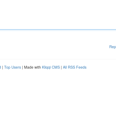
Rep
d
|
Top Users
| Made with
Kliqqi CMS
|
All RSS Feeds