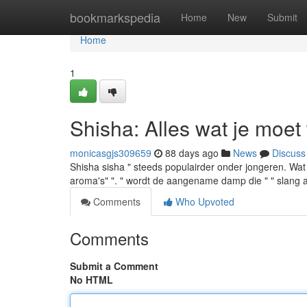
Home
bookmarkspedia
Home
New
Submit
Home
1
Shisha: Alles wat je moet
monicasgjs309659
88 days ago
News
Discuss
Shisha sisha " steeds populairder onder jongeren. Wat 
aroma's" ". " wordt de aangename damp die " " slang 
Comments
Who Upvoted
Comments
Submit a Comment
No HTML