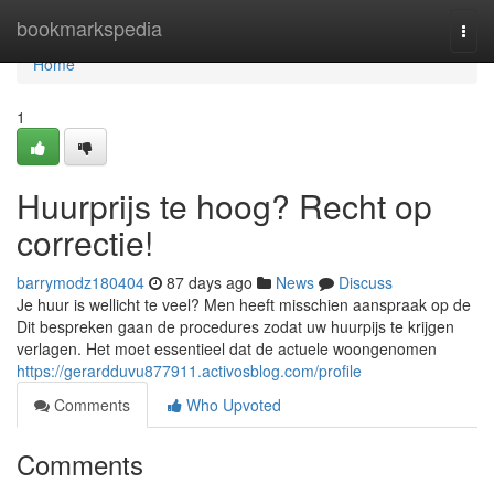
Home
bookmarkspedia
Togg
navi
Home
1
Huurprijs te hoog? Recht op
correctie!
barrymodz180404
87 days ago
News
Discuss
Je huur is wellicht te veel? Men heeft misschien aanspraak op de
Dit bespreken gaan de procedures zodat uw huurpijs te krijgen
verlagen. Het moet essentieel dat de actuele woongenomen
https://gerardduvu877911.activosblog.com/profile
Comments
Who Upvoted
Comments