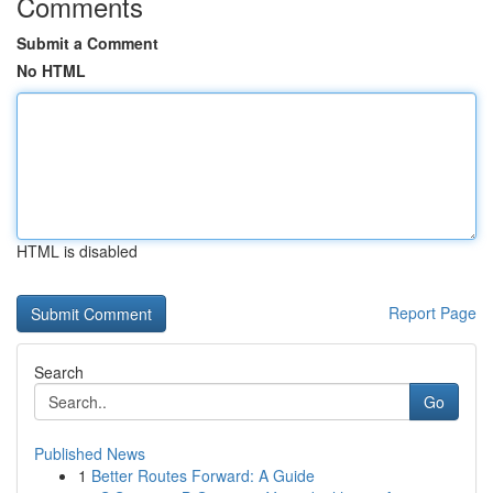
Comments
Submit a Comment
No HTML
HTML is disabled
Report Page
Search
Go
Published News
1
Better Routes Forward: A Guide