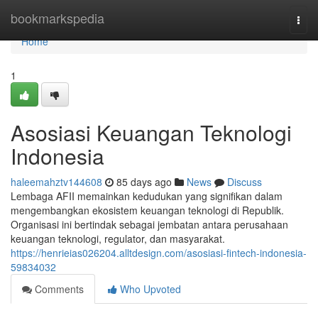
Home
bookmarkspedia
Togg
navi
Home
1
Asosiasi Keuangan Teknologi
Indonesia
haleemahztv144608
85 days ago
News
Discuss
Lembaga AFII memainkan kedudukan yang signifikan dalam
mengembangkan ekosistem keuangan teknologi di Republik.
Organisasi ini bertindak sebagai jembatan antara perusahaan
keuangan teknologi, regulator, dan masyarakat.
https://henrieias026204.alltdesign.com/asosiasi-fintech-indonesia-
59834032
Comments
Who Upvoted