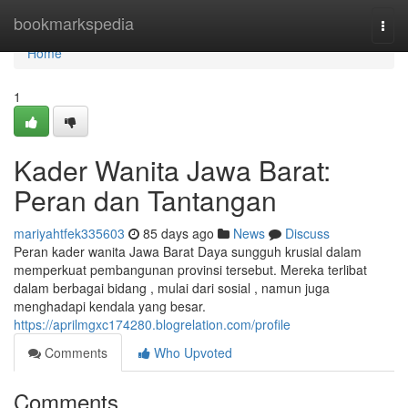
Home
bookmarkspedia
Togg
navi
Home
1
Kader Wanita Jawa Barat:
Peran dan Tantangan
mariyahtfek335603
85 days ago
News
Discuss
Peran kader wanita Jawa Barat Daya sungguh krusial dalam
memperkuat pembangunan provinsi tersebut. Mereka terlibat
dalam berbagai bidang , mulai dari sosial , namun juga
menghadapi kendala yang besar.
https://aprilmgxc174280.blogrelation.com/profile
Comments
Who Upvoted
Comments