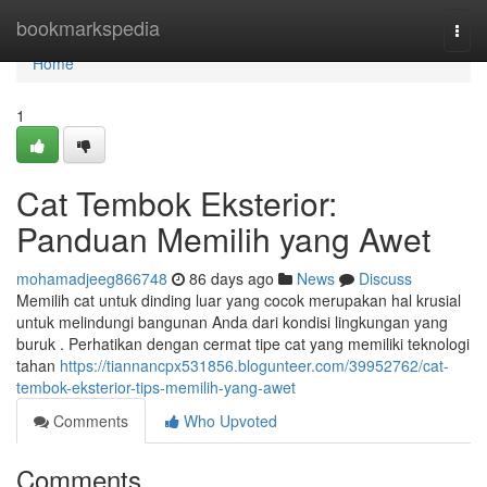
Home
bookmarkspedia
Togg
navi
Home
1
Cat Tembok Eksterior:
Panduan Memilih yang Awet
mohamadjeeg866748
86 days ago
News
Discuss
Memilih cat untuk dinding luar yang cocok merupakan hal krusial
untuk melindungi bangunan Anda dari kondisi lingkungan yang
buruk . Perhatikan dengan cermat tipe cat yang memiliki teknologi
tahan
https://tiannancpx531856.blogunteer.com/39952762/cat-
tembok-eksterior-tips-memilih-yang-awet
Comments
Who Upvoted
Comments