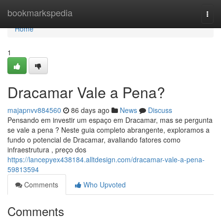
Home
bookmarkspedia
Togg
navi
Home
1
Dracamar Vale a Pena?
majapnvv884560
86 days ago
News
Discuss
Pensando em investir um espaço em Dracamar, mas se pergunta
se vale a pena ? Neste guia completo abrangente, exploramos a
fundo o potencial de Dracamar, avaliando fatores como
infraestrutura , preço dos
https://lancepyex438184.alltdesign.com/dracamar-vale-a-pena-
59813594
Comments
Who Upvoted
Comments