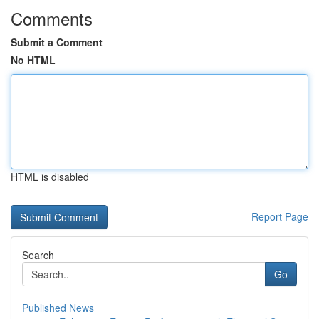
Comments
Submit a Comment
No HTML
HTML is disabled
Report Page
Search
Go
Published News