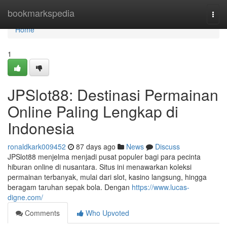
Home
bookmarkspedia
Togg
navi
Home
1
JPSlot88: Destinasi Permainan
Online Paling Lengkap di
Indonesia
ronaldkark009452
87 days ago
News
Discuss
JPSlot88 menjelma menjadi pusat populer bagi para pecinta
hiburan online di nusantara. Situs ini menawarkan koleksi
permainan terbanyak, mulai dari slot, kasino langsung, hingga
beragam taruhan sepak bola. Dengan
https://www.lucas-
digne.com/
Comments
Who Upvoted