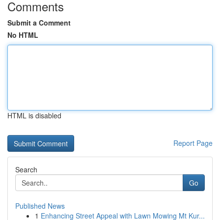
Comments
Submit a Comment
No HTML
HTML is disabled
Report Page
Search
Go
Published News
1
Enhancing Street Appeal with Lawn Mowing Mt Kur...