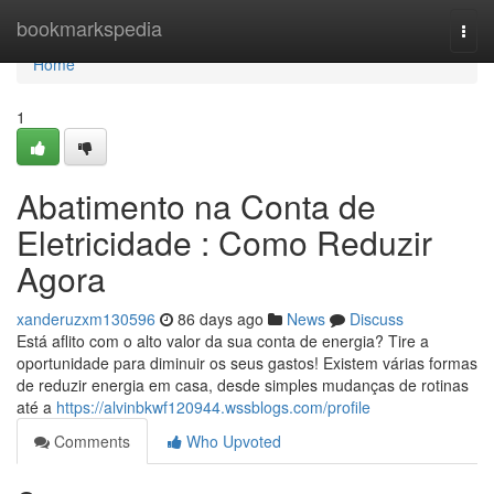
Home
bookmarkspedia
Togg
navi
Home
1
Abatimento na Conta de
Eletricidade : Como Reduzir
Agora
xanderuzxm130596
86 days ago
News
Discuss
Está aflito com o alto valor da sua conta de energia? Tire a
oportunidade para diminuir os seus gastos! Existem várias formas
de reduzir energia em casa, desde simples mudanças de rotinas
até a
https://alvinbkwf120944.wssblogs.com/profile
Comments
Who Upvoted