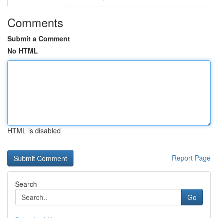
Comments
Submit a Comment
No HTML
HTML is disabled
Report Page
Search
Go