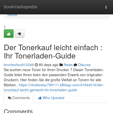
Home
bookmarkspedia
Togg
navi
Home
1
Der Tonerkauf leicht einfach :
Ihr Tonerladen-Guide
brontexhvu912248
85 days ago
News
Discuss
Sie suchen neue Toner für Ihren Drucker ? Dieser Tonerladen-
Guide leitet Ihnen beim den passenden Erwerb von originalen
Druckern. Hier finden Sie die große Vielfalt an Tonern für alle
Marken ,
https://nicolecequ799111.idblogz.com/41644016/der-
tonerkauf-leicht-gemacht-ihr-tonerladen-guide
Comments
Who Upvoted
Comments