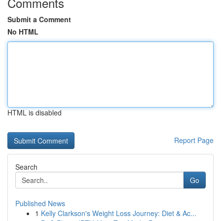
Comments
Submit a Comment
No HTML
HTML is disabled
Report Page
Search
Go
Published News
1
Kelly Clarkson's Weight Loss Journey: Diet & Ac...