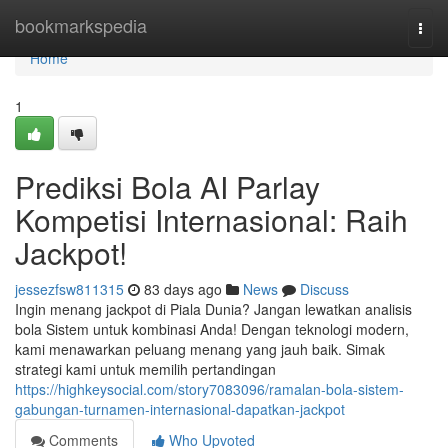
Home
bookmarkspedia
Togg
navi
Home
1
Prediksi Bola AI Parlay
Kompetisi Internasional: Raih
Jackpot!
jessezfsw811315
83 days ago
News
Discuss
Ingin menang jackpot di Piala Dunia? Jangan lewatkan analisis
bola Sistem untuk kombinasi Anda! Dengan teknologi modern,
kami menawarkan peluang menang yang jauh baik. Simak
strategi kami untuk memilih pertandingan
https://highkeysocial.com/story7083096/ramalan-bola-sistem-
gabungan-turnamen-internasional-dapatkan-jackpot
Comments
Who Upvoted