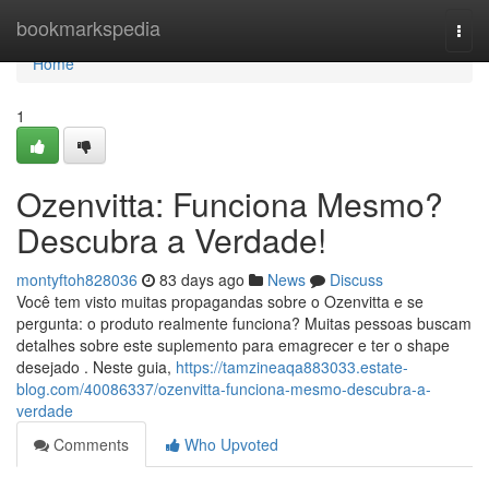
Home
bookmarkspedia
Togg
navi
Home
1
Ozenvitta: Funciona Mesmo?
Descubra a Verdade!
montyftoh828036
83 days ago
News
Discuss
Você tem visto muitas propagandas sobre o Ozenvitta e se
pergunta: o produto realmente funciona? Muitas pessoas buscam
detalhes sobre este suplemento para emagrecer e ter o shape
desejado . Neste guia,
https://tamzineaqa883033.estate-
blog.com/40086337/ozenvitta-funciona-mesmo-descubra-a-
verdade
Comments
Who Upvoted