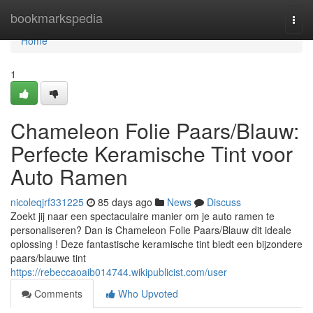
Home
bookmarkspedia
Togg
navi
Home
1
Chameleon Folie Paars/Blauw:
Perfecte Keramische Tint voor
Auto Ramen
nicoleqjrf331225
85 days ago
News
Discuss
Zoekt jij naar een spectaculaire manier om je auto ramen te
personaliseren? Dan is Chameleon Folie Paars/Blauw dit ideale
oplossing ! Deze fantastische keramische tint biedt een bijzondere
paars/blauwe tint
https://rebeccaoaib014744.wikipublicist.com/user
Comments
Who Upvoted