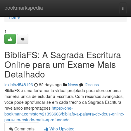
Home
bookmarkspedia
Togg
navi
Home
1
BibliaFS: A Sagrada Escritura
Online para um Exame Mais
Detalhado
lexieihzl548126
82 days ago
News
Discuss
BibliaFS é uma ferramenta virtual projetada para oferecer uma
maneira única de estudar a Escritura. Com recursos avançados,
você pode aprofundar-se em cada trecho da Sagrada Escritura,
revelando interpretações
https://one-
bookmark.com/story21396666/bibliafs-a-palavra-de-deus-online-
para-um-estudo-mais-aprofundado
Comments
Who Upvoted