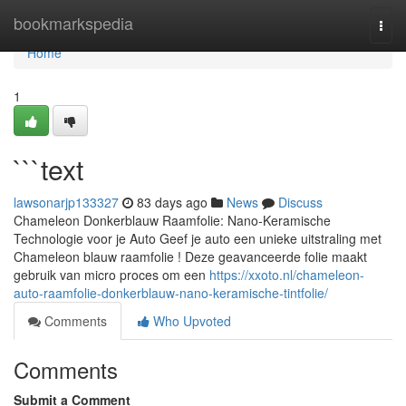
Home
bookmarkspedia
Togg
navi
Home
1
```text
lawsonarjp133327
83 days ago
News
Discuss
Chameleon Donkerblauw Raamfolie: Nano-Keramische
Technologie voor je Auto Geef je auto een unieke uitstraling met
Chameleon blauw raamfolie ! Deze geavanceerde folie maakt
gebruik van micro proces om een
https://xxoto.nl/chameleon-
auto-raamfolie-donkerblauw-nano-keramische-tintfolie/
Comments
Who Upvoted
Comments
Submit a Comment