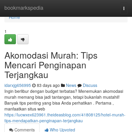
Home
bookmarkspedia
Togg
navi
Home
1
Akomodasi Murah: Tips
Mencari Penginapan
Terjangkau
idarxjg656995
83 days ago
News
Discuss
Ingin berlibur dengan budget terbatas? Menemukan akomodasi
murah memang bisa jadi tantangan, tetapi bukanlah mustahil!
Banyak tips penting yang bisa Anda perhatikan . Pertama ,
manfaatkan situs web
https://lucwxex623961.theideasblog.com/41808125/hotel-murah-
tips-mendapatkan-penginapan-terjangkau
Comments
Who Upvoted