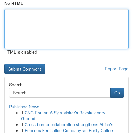
No HTML
HTML is disabled
Report Page
Search
Go
Published News
1
CNC Router: A Sign Maker's Revolutionary
Ground...
1
Cross-border collaboration strengthens Africa's...
1
Peacemaker Coffee Company vs. Purity Coffee