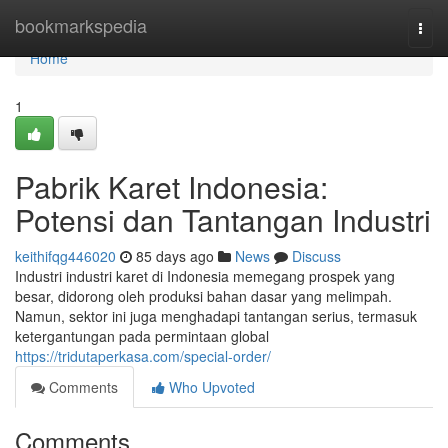
Home
bookmarkspedia
Togg
navi
Home
1
Pabrik Karet Indonesia:
Potensi dan Tantangan Industri
keithifqg446020
85 days ago
News
Discuss
Industri industri karet di Indonesia memegang prospek yang
besar, didorong oleh produksi bahan dasar yang melimpah.
Namun, sektor ini juga menghadapi tantangan serius, termasuk
ketergantungan pada permintaan global
https://tridutaperkasa.com/special-order/
Comments
Who Upvoted
Comments