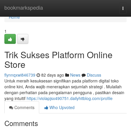
Home
bookmarkspedia
Togg
navi
Home
1
Trik Sukses Platform Online
Store
flynnqxwi846739
82 days ago
News
Discuss
Untuk meraih kesuksesan signifikan pada platform digital toko
online kini, Anda wajib menerapkan sejumlah strategi . Mulailah
dengan perhatian pada pengalaman pengguna , pastikan desain
yang intuitif
https://violapjsx490751.dailyhitblog.com/profile
Comments
Who Upvoted
Comments