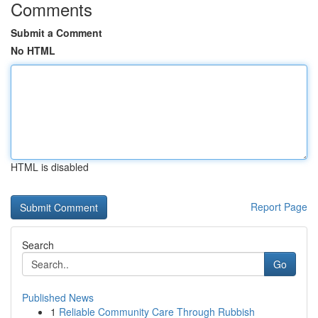
Comments
Submit a Comment
No HTML
HTML is disabled
Report Page
Search
Go
Published News
1
Reliable Community Care Through Rubbish