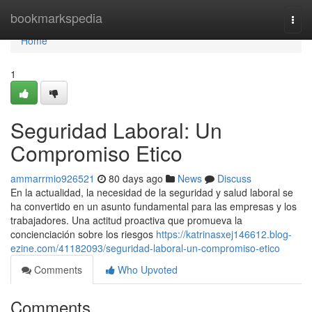
Home
bookmarkspedia
Togg
navi
Home
1
Seguridad Laboral: Un
Compromiso Etico
ammarrmio926521
80 days ago
News
Discuss
En la actualidad, la necesidad de la seguridad y salud laboral se
ha convertido en un asunto fundamental para las empresas y los
trabajadores. Una actitud proactiva que promueva la
concienciación sobre los riesgos
https://katrinasxej146612.blog-
ezine.com/41182093/seguridad-laboral-un-compromiso-etico
Comments
Who Upvoted
Comments