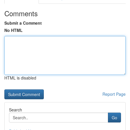
Comments
Submit a Comment
No HTML
HTML is disabled
Report Page
Search
Go