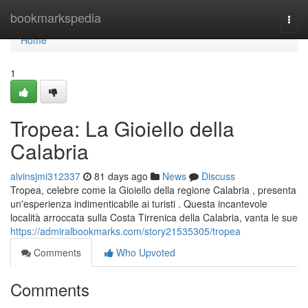
Home
bookmarkspedia
Togg
navi
Home
1
Tropea: La Gioiello della
Calabria
alvinsjmi312337
81 days ago
News
Discuss
Tropea, celebre come la Gioiello della regione Calabria , presenta
un'esperienza indimenticabile ai turisti . Questa incantevole
località arroccata sulla Costa Tirrenica della Calabria, vanta le sue
https://admiralbookmarks.com/story21535305/tropea
Comments
Who Upvoted
Comments